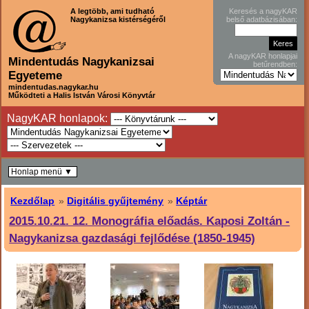
A legtöbb, ami tudható
Keresés a nagyKAR
Nagykanizsa kistérségéről
belső adatbázisában:
A nagyKAR honlapjai
Mindentudás Nagykanizsai
betűrendben:
Egyeteme
mindentudas.nagykar.hu
Működteti a Halis István Városi Könyvtár
NagyKAR honlapok:
Honlap menü ▼
Kezdőlap
»
Digitális gyűjtemény
»
Képtár
2015.10.21. 12. Monográfia előadás. Kaposi Zoltán -
Nagykanizsa gazdasági fejlődése (1850-1945)