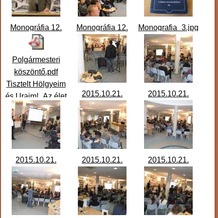
Monográfia 12.
Monográfia 12.
Monografia_3.jpg
előadás
előadás
2015.10.21.
2015.10.21.
Polgármesteri
IMG_7377.JPG
Panorama.jpg
köszöntő.pdf
Tisztelt Hölgyeim
2015.10.21.
2015.10.21.
és Uraim! „Az élet
Monográfia 12.
Monográfia 12.
csak úgy
előadás
előadás
érthető
...
DSCF3704.JPG
DSCF3708.JPG
2015.10.21.
2015.10.21.
2015.10.21.
Monográfia 12.
Monográfia 12.
Monográfia 12.
előadás
előadás
előadás
DSCF3711.JPG
DSCF3714.JPG
DSCF3716.JPG